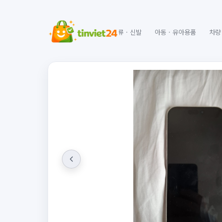
마라톤
가구 · 인테리어
패션 · 의류 · 신발
아동 · 유아용품
차량