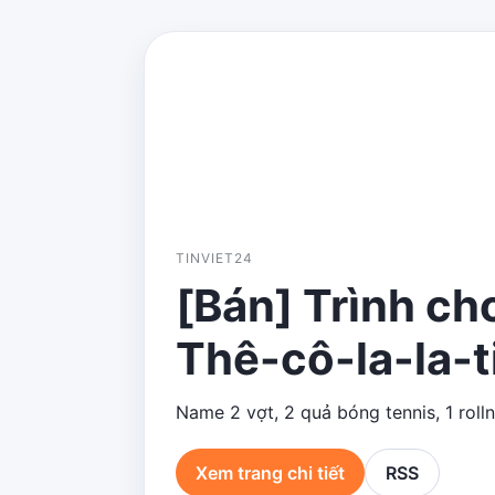
TINVIET24
[Bán] Trình ch
Thê-cô-la-la-t
Name 2 vợt, 2 quả bóng tennis, 1 rolln
Xem trang chi tiết
RSS