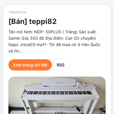
TINVIET24
[Bán] teppi82
Tên mô hình: NDP- 50PLUS ( Trắng) Sản xuất:
Samik Giá: 550 đô Địa điểm: Cali (Di chuyển)
Gapx Jnice03-ina11- Tôi đã mua nó ở Hàn Quốc
và tìn...
Xem trang chi tiết
RSS