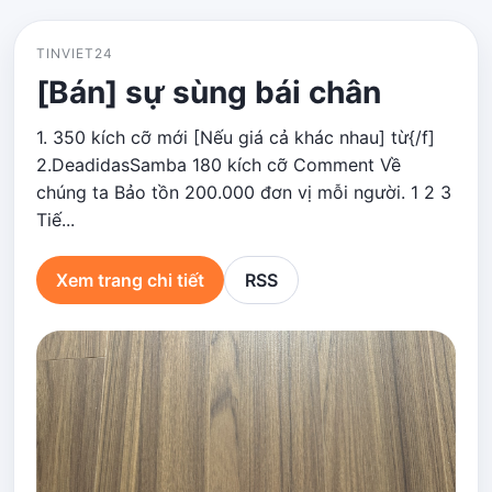
TINVIET24
[Bán] sự sùng bái chân
1. 350 kích cỡ mới [Nếu giá cả khác nhau] từ{/f]
2.DeadidasSamba 180 kích cỡ Comment Về
chúng ta Bảo tồn 200.000 đơn vị mỗi người. 1 2 3
Tiế...
Xem trang chi tiết
RSS