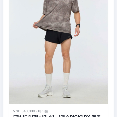
VND 340,000 · 마라톤
[팝니다] [젝시믹스] - [덱스PICK] RX 맨즈