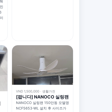
용해
까진
6
카이
VND 1,500,000 · 생활가전
[팝니다] NANOCO 실링팬
NANOCO 실링팬 150만동 모델명
지
NCF5653-WL 설치 후 사이즈가