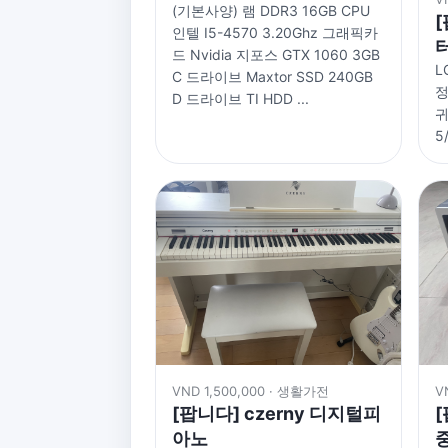
(기본사양) 램 DDR3 16GB CPU
[
인텔 I5-4570 3.20Ghz 그래픽카
드 Nvidia 지포스 GTX 1060 3GB
L
C 드라이브 Maxtor SSD 240GB
정
D 드라이브 TI HDD ...
귀
5
VND 1,500,000 · 생활가전
V
[팝니다] czerny 디지털피
아노
중