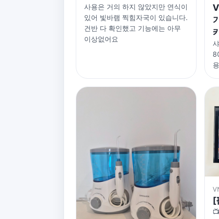
사용은 거의 하지 않았지만 연식이
V
있어 빛바램 찍힘자국이 있습니다.
기
건반 다 확인했고 기능에는 아무
카
이상없어요
샤
8
용
V
[
