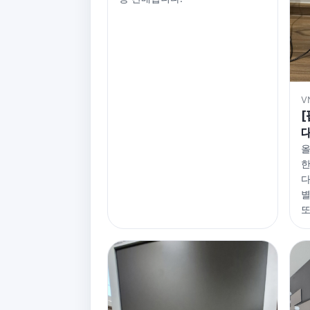
V
[
올
한
다
별
또