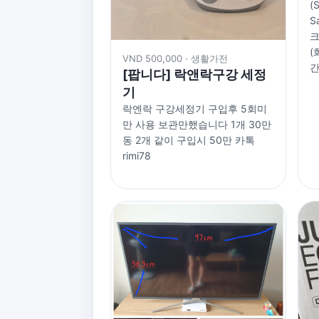
(
S
크
(
VND 500,000 · 생활가전
간:
[팝니다] 락앤락구강 세정
기
락엔락 구강세정기 구입후 5회미
만 사용 보관만했습니다 1개 30만
동 2개 같이 구입시 50만 카톡
rimi78