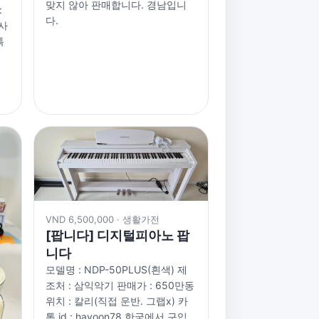
맞지 않아 판매합니다. 경남입니
:
다.
 사
톡
VND 6,500,000 · 생활가전
[팝니다] 디지털피아노 팝
니다
모델명 : NDP-50PLUS(흰색) 제
조처 : 삼익악기 판매가 : 650만동
위치 : 칼리(직접 운반. 그랩x) 카
톡 id : hayoon78 한국에서 구입